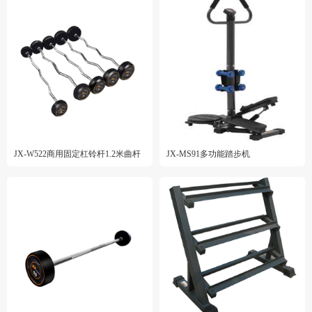
JX-W522商用固定杠铃杆1.2米曲杆
JX-MS91多功能踏步机