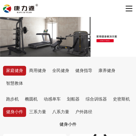
家庭健身
商用健身
全民健身
健身指导
康养健身
智慧教体
跑步机
椭圆机
动感单车
划船器
综合训练器
史密斯机
健身小件
三系力量
八系力量
户外路径
健身小件