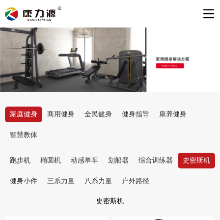
家庭健身
商用健身
全民健身
健身指导
康养健身
智慧教体
跑步机
椭圆机
动感单车
划船器
综合训练器
史密斯机
健身小件
三系力量
八系力量
户外路径
史密斯机