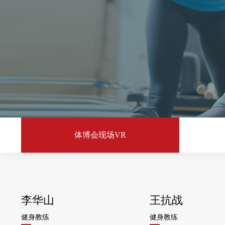
体博会现场VR
李华山
王抗战
健身教练
健身教练