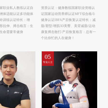
家职业私人教练认证自
资质认证：健身教练国家职业资格认
洲体适能认证多功能体
证国家运动营养师认证MFT综合格斗
铃训练认证特长：增
健身认证IBFA产后恢复认证特长：减
形拉伸、搏击格言：生
脂/塑型/增肌3D美臀、美背减脂/运动
生命需要常健身
康复搏击散打/产后恢复格言：总有一
个比你忙的人在健身！
05
专业人士