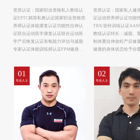
资质认证：国家职业资格私人教练认
资质认证：国家私人健
证EPTC精英私教认证国家职业资格营
证运动营养师认证功能
养师认证体能康复认证功能性拉伸认
TRX/壶铃训练认证AAS
证联合运动医学康复认证联合运动医
教练认证特长：减脂、
学产后恢复认证有氧能力评估与减脂
制体重拉伸放松产后修
专家认证体能训练师认证FPM健身职
健康的身体状态给予你
业经理人私教管理认证犀牛健身商学
的人多的爱运动是你给
院私教认证国家二级健美健身裁判员
延长的选择!
01
02
认证所获荣誉：★徐州市健美健身锦
标赛冠军★江苏省健美健身锦标赛冠
专业人士
专业人士
军★全国健美健身邀请赛亚军★全国健
美健身公开赛亚军