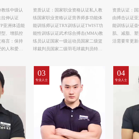
身教练中级认
资质认证：国家职业资格认证私人教
资质认证：国
性拉伸认证
练国家职业资格认证营养师多功能体
由搏击认证亚
FP亚洲体适能
能训练师认证TRX训练认证TWIST功
能训练认证壶
塑型、增肌控
能性训练认证武术综合搏击(MMA)教
肌、减脂、塑
复格言：保持
练员认证国家一级运动员国家二级篮
活需要常更新
爱的人和爱你
球裁判员国家二级羽毛球裁判员特
这份爱的周期
长：增肌、减脂、塑形产后恢复、多
种运动体能训练注重提升身体综合素
03
04
质及运动表现格言：健身并不是真的
为了身材有多棒也不是为了向别人炫
专业人士
专业人士
耀什么有时候只不过想告诉自己我可
以!