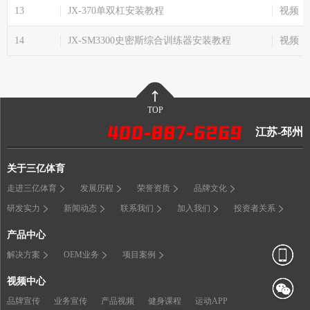
13
JX-370单双杠安装教程
视频
14
JX-SM3300史密斯综合训练器安装教程
视频
TOP
江苏-邳州
关于三亿体育
走进三亿体育
发展历程
荣誉资质
品牌文化
研发实力
新闻动态
联系我们
加入我们
投资者关系
产品中心
解决方案
OEM业务
项目案例
视频中心
品牌宣传
业务宣传
产品视频
健身课程
运动APP