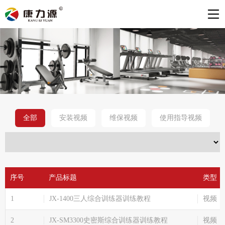
全部
安装视频
维保视频
使用指导视频
序号
产品标题
类型
1
JX-1400三人综合训练器训练教程
视频
2
JX-SM3300史密斯综合训练器训练教程
视频