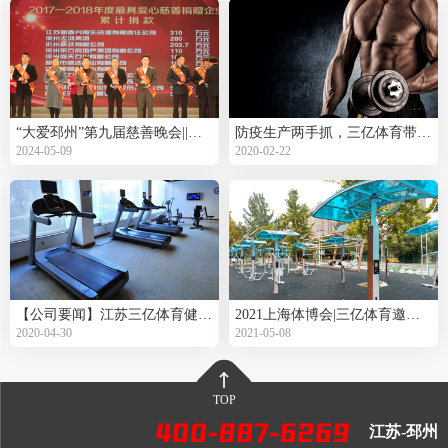
“大爱邳州”第九届慈善晚会||三亿体育健身器
防疫生产两手抓，三亿体育带头打响“复工防疫保卫战”！
2024-05-09
2020-02-22
【公司要闻】江苏三亿体育健身器材有限公司嘉奖令 ！
2021上海体博会|三亿体育邀您体验健身新趣味！
2020-04-30
2021-05-08
TOP
江苏-邳州