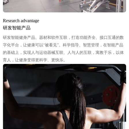
Research advantage
研发智能产品
研发智能健身产品、器材和软件互联，打造功能齐全、接口互通的数
字化平台，让健康可以“被看见”。科学指导、智慧管理，在智能产品
的基础上，实现人与运动器械互联、人与人的互联，寓教于乐，以体
育人，让健身变得更科学、更快乐。