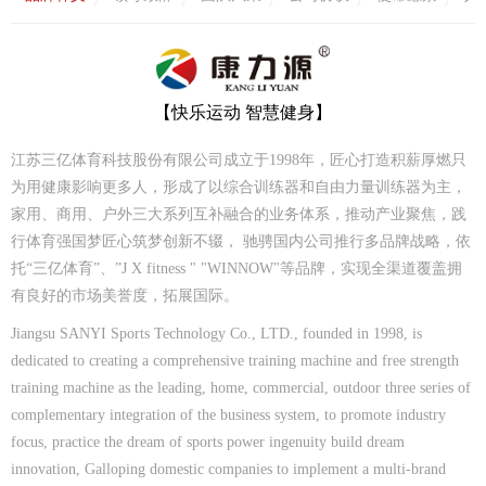
【快乐运动 智慧健身】
江苏三亿体育科技股份有限公司成立于1998年，匠心打造积薪厚燃只
为用健康影响更多人，形成了以综合训练器和自由力量训练器为主，
家用、商用、户外三大系列互补融合的业务体系，推动产业聚焦，践
行体育强国梦匠心筑梦创新不辍， 驰骋国内公司推行多品牌战略，依
托“三亿体育”、”J X fitness " "WINNOW"等品牌，实现全渠道覆盖拥
有良好的市场美誉度，拓展国际。
Jiangsu SANYI Sports Technology Co., LTD., founded in 1998, is
dedicated to creating a comprehensive training machine and free strength
training machine as the leading, home, commercial, outdoor three series of
complementary integration of the business system, to promote industry
focus, practice the dream of sports power ingenuity build dream
innovation, Galloping domestic companies to implement a multi-brand