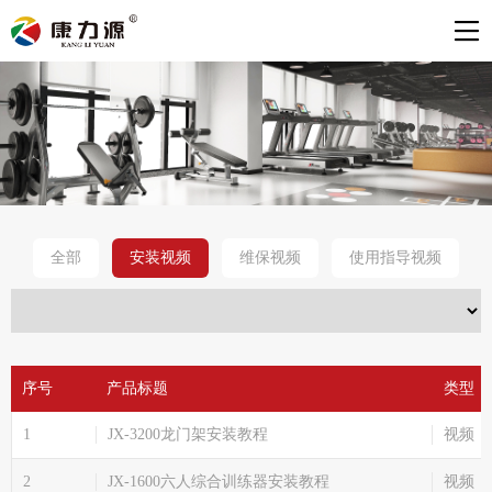
全部
安装视频
维保视频
使用指导视频
序号
产品标题
类型
1
JX-3200龙门架安装教程
视频
2
JX-1600六人综合训练器安装教程
视频