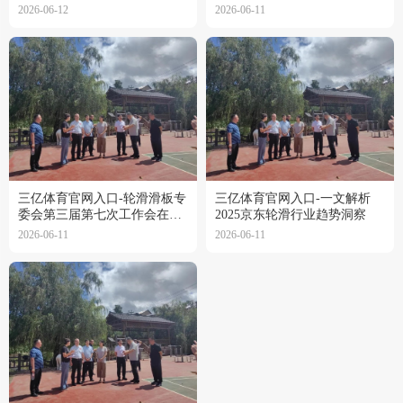
育场地统计调查数据公布
管理底层架构｜系列科普
2026-06-12
2026-06-11
三亿体育官网入口-轮滑滑板专
三亿体育官网入口-一文解析
委会第三届第七次工作会在杭
2025京东轮滑行业趋势洞察
州召开
2026-06-11
2026-06-11