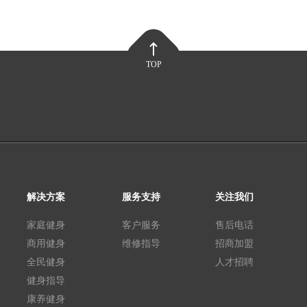
TOP
解决方案
服务支持
关注我们
家庭健身
客户服务
售后电话
商用健身
维修指导
招商加盟
全民健身
人才招聘
健身指导
康养健身