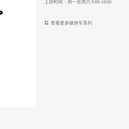
上班时间：周一至周六 8:00-18:00
查看更多健身车系列