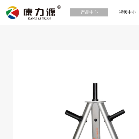
产品中心
视频中心