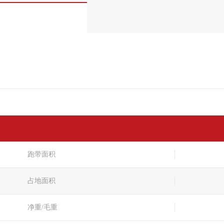
跑带面积
占地面积
净重/毛重