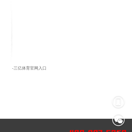
-三亿体育官网入口