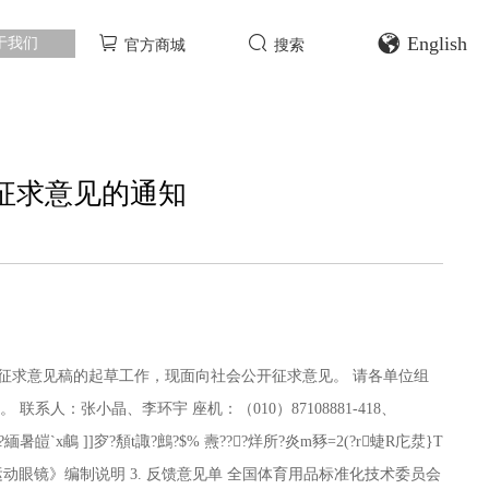
English
于我们
官方商城
搜索
征求意见的通知
标准征求意见稿的起草工作，现面向社会公开征求意见。 请各单位组
人：张小晶、李环宇 座机：（010）87108881-418、
淴恤4G?緬暑皚`x鵏 ]]穸?頺t諏?鷓?$% 燾???烊所?炎m豩=2(?r蜨R庀汬}T
 2.《骑行运动眼镜》编制说明 3. 反馈意见单 全国体育用品标准化技术委员会