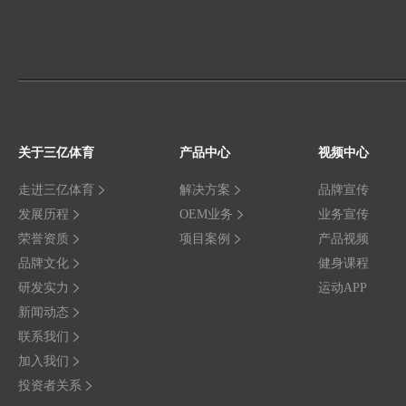
关于三亿体育
产品中心
视频中心
走进三亿体育
解决方案
品牌宣传
发展历程
OEM业务
业务宣传
荣誉资质
项目案例
产品视频
品牌文化
健身课程
研发实力
运动APP
新闻动态
联系我们
加入我们
投资者关系