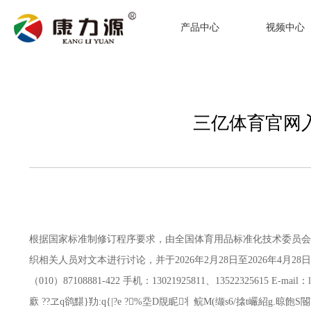
产品中心
视频中心
三亿体育官网
根据国家标准制修订程序要求，由全国体育用品标准化技术委员会负责
织相关人员对文本进行讨论，并于2026年2月28日至2026年4月2
（010）87108881-422 手机：13021925811、13522325615 E-
廞 ??ヱq鹆黮}劷:q{|?e ?%坖D覑眤丬鲩M(缬s6/搇t巗紹g