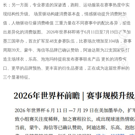
长；另一方面，专业赛道的深渗透，跑鞋、运动服装在赛事热度中实
现结构性升级。 场景驱动构建消费基本盘，情感驱动提升消费附加
值，人物驱动引爆消费峰值 三重力量在不同赛事中的配比各异，塑造
出差异化的消费版图。 2026年世界杯即将于6月11日至7月19日在美加
墨三国举办，首次扩军至48支参赛队伍，比赛场次增加至104场，赛事
周期39天。蒙牛、海信等品牌已确认赞助，阿迪达斯为22支国家队打
造主场球衣，乐高、泡泡玛特提前发布赛事联名产品 更长的消费窗
口、更早的品牌预热、更丰富的衍生品赛道，正在成为这届世界杯的
三个显著特征。