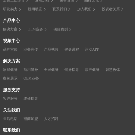
走进三亿体育
发展历程
荣誉资质
品牌文化
研发实力
新闻动态
联系我们
加入我们
投资者关系
产品中心
解决方案
OEM业务
项目案例
视频中心
品牌宣传
业务宣传
产品视频
健身课程
运动APP
解决方案
家庭健身
商用健身
全民健身
健身指导
康养健身
智慧教体
案例展示
OEM业务
服务支持
客户服务
维修指导
关注我们
售后电话
招商加盟
人才招聘
联系我们