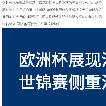
这种分化源于场景驱动、情感驱动与人物驱动的三重交叉作用。场景
驱动决定了品类选择，情感驱动通过归属感和仪式感提升了如球衣等
高附加值产品的消费深度，而人物驱动则通过球星效应将粉丝关注迅
速转化为 同款 购买行为，引爆消费峰值。