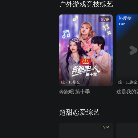
户外游戏竞技综艺
热度榜
TOP
综・16期全
综・11期全
奔跑吧 第十季
这是我的
超甜恋爱综艺
VIP