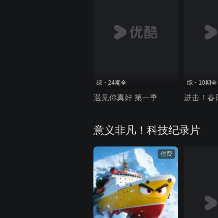
综・24期全
综・10期全
遇见你真好 第一季
进击！春
意义非凡！科技纪录片
付费