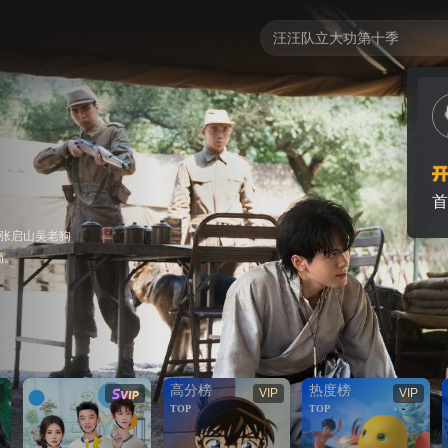
首
，张启山吴老狗
局。
高分榜
热度榜
VIP
VIP
TOP
TOP