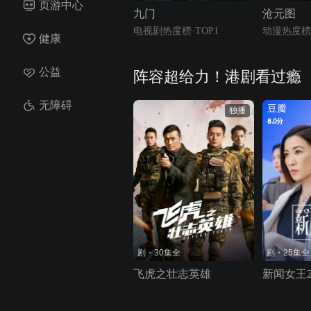
页游中心
九门
沧元图
电视剧热度榜·TOP1
动漫热度榜·
健康
公益
阵容超给力！港剧看过瘾
无障碍
豆瓣
独播
8.0分
剧・30集全
剧・25集全
飞虎之壮志英雄
新闻女王